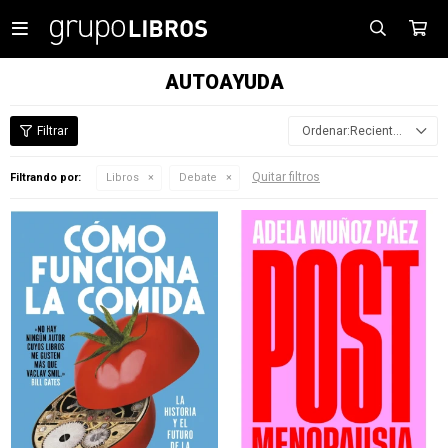

AUTOAYUDA
Recientes
Quitar filtros
Filtrando por:
Libros
Debate