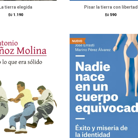
La tierra elegida
Pisar la tierra con libertad
1.190
590
$U
$U