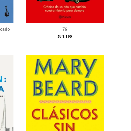
ocado
76
1.190
$U