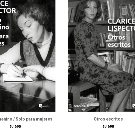
enino / Solo para mujeres
Otros escritos
690
690
$U
$U