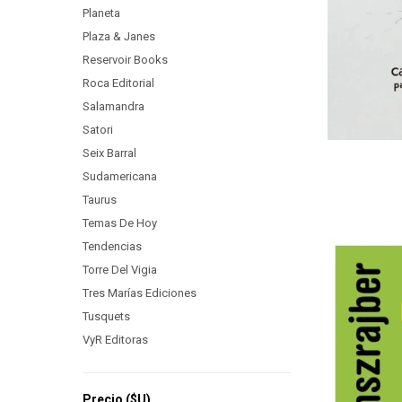
Planeta
Plaza & Janes
Reservoir Books
Roca Editorial
Salamandra
Satori
Seix Barral
Sudamericana
Taurus
Temas De Hoy
Tendencias
Torre Del Vigia
Tres Marías Ediciones
Tusquets
VyR Editoras
Precio
($U)