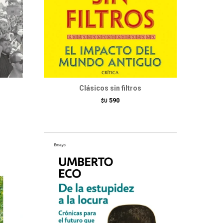
Clásicos sin filtros
590
$U