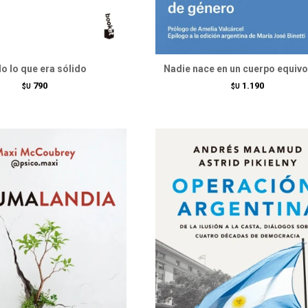
o lo que era sólido
Nadie nace en un cuerpo equiv
790
1.190
$U
$U