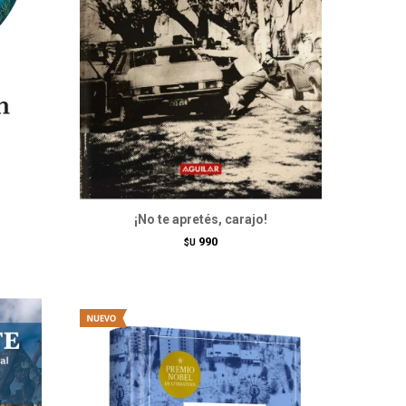
¡No te apretés, carajo!
990
$U