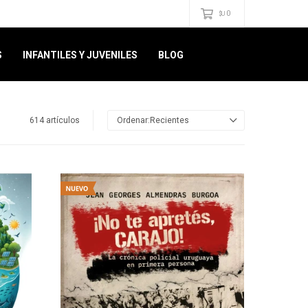
0
$U
S
INFANTILES Y JUVENILES
BLOG
614 artículos
Recientes