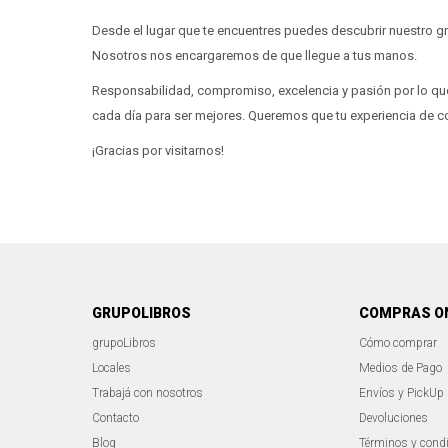
Desde el lugar que te encuentres puedes descubrir nuestro gra
Nosotros nos encargaremos de que llegue a tus manos.
Responsabilidad, compromiso, excelencia y pasión por lo qu
cada día para ser mejores. Queremos que tu experiencia de co
¡Gracias por visitarnos!
GRUPOLIBROS
COMPRAS O
grupoLibros
Cómo comprar
Locales
Medios de Pago
Trabajá con nosotros
Envíos y PickUp
Contacto
Devoluciones
Blog
Términos y cond