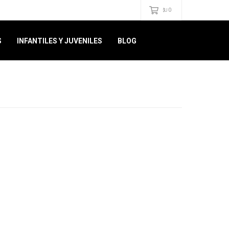
0
$U
S
INFANTILES Y JUVENILES
BLOG