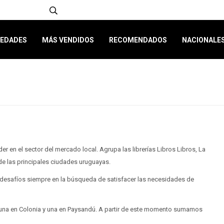
EDADES
MÁS VENDIDOS
RECOMENDADOS
NACIONALE
er en el sector del mercado local. Agrupa las librerías Libros Libros, La
de las principales ciudades uruguayas.
esafíos siempre en la búsqueda de satisfacer las necesidades de
una en Colonia y una en Paysandú. A partir de este momento sumamos