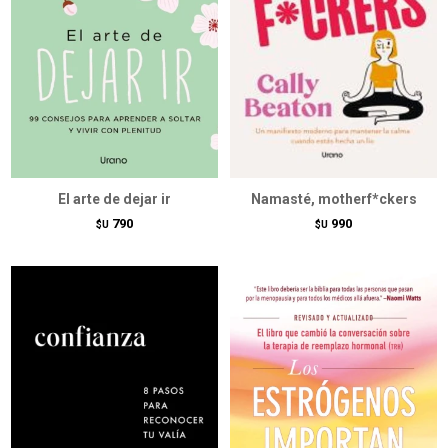
El arte de dejar ir
Namasté, motherf*ckers
790
990
$U
$U