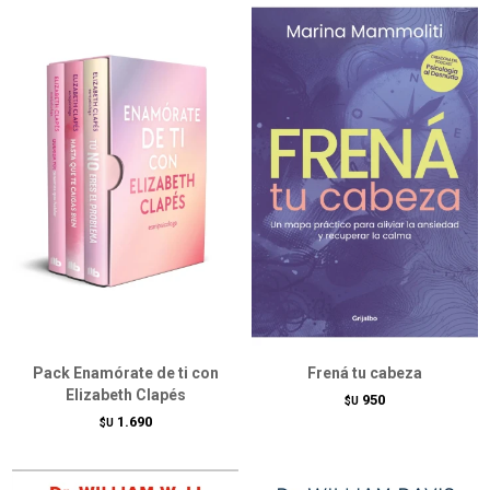
Pack Enamórate de ti con
Frená tu cabeza
Elizabeth Clapés
950
$U
1.690
$U