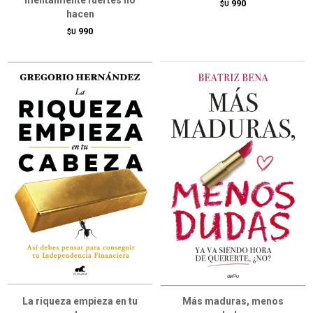
mentalmente fuertes no
990
$U
hacen
990
$U
La riqueza empieza en tu
Más maduras, menos