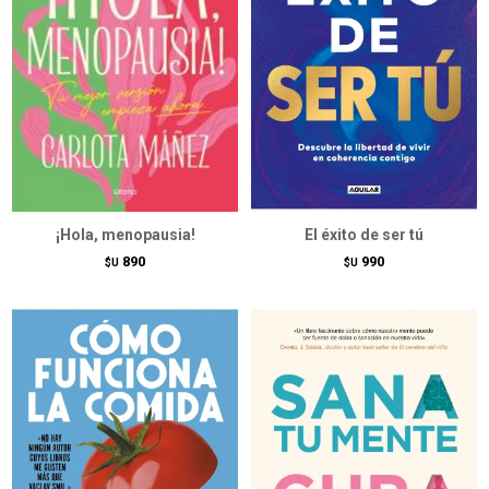
¡Hola, menopausia!
El éxito de ser tú
890
990
$U
$U