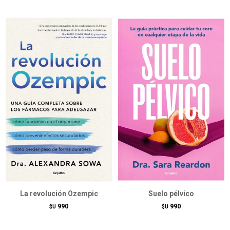
La revolución Ozempic
Suelo pélvico
990
990
$U
$U