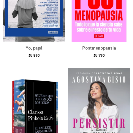
Yo, papá
Postmenopausia
890
790
$U
$U