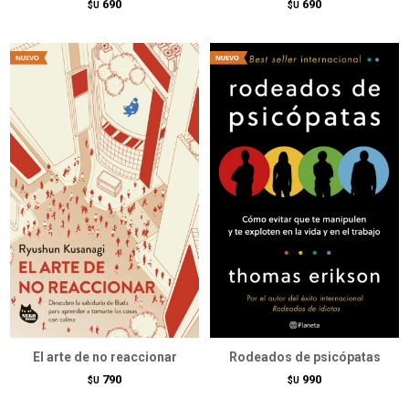
690
690
$U
$U
El arte de no reaccionar
Rodeados de psicópatas
790
990
$U
$U