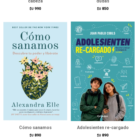
cabeza
dudas
990
850
$U
$U
Cómo sanamos
Adolesienten re-cargado
890
890
$U
$U