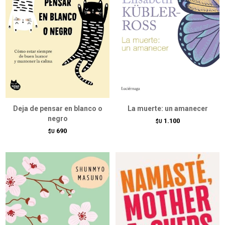
Deja de pensar en blanco o
La muerte: un amanecer
negro
1.100
$U
690
$U