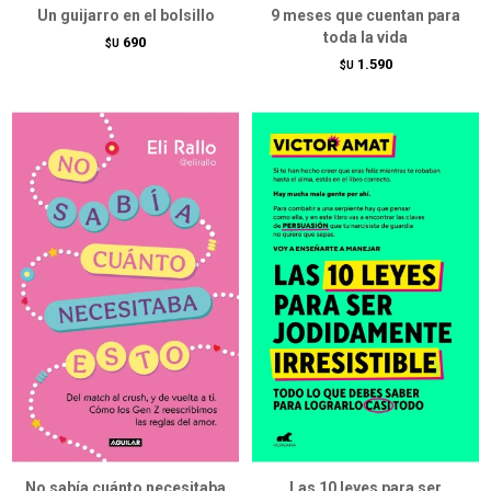
Un guijarro en el bolsillo
9 meses que cuentan para
toda la vida
690
$U
1.590
$U
No sabía cuánto necesitaba
Las 10 leyes para ser