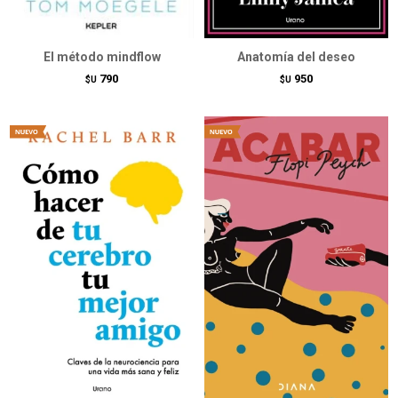
El método mindflow
Anatomía del deseo
790
950
$U
$U