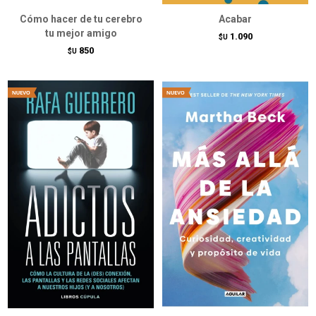
Cómo hacer de tu cerebro
Acabar
tu mejor amigo
1.090
$U
850
$U