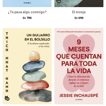
¿Te pasa algo conmigo?
El monje
790
690
$U
$U