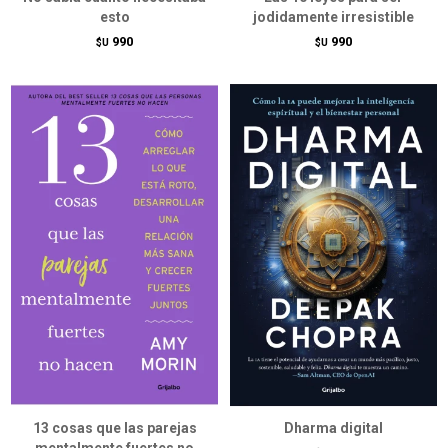
esto
jodidamente irresistible
990
990
$U
$U
13 cosas que las parejas
Dharma digital