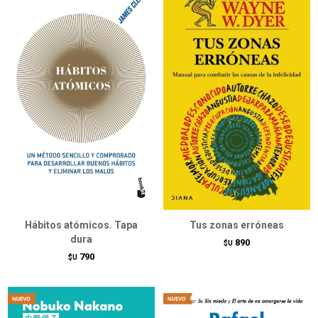
Hábitos atómicos. Tapa
Tus zonas erróneas
dura
890
$U
790
$U