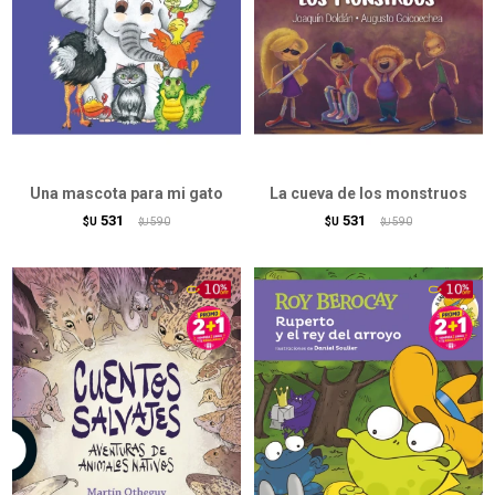
Una mascota para mi gato
La cueva de los monstruos
531
531
$U
590
$U
590
$U
$U