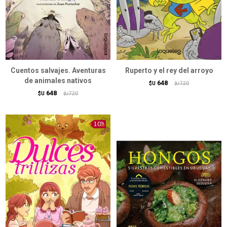
Cuentos salvajes. Aventuras
Ruperto y el rey del arroyo
de animales nativos
648
$U
720
$U
648
$U
720
$U