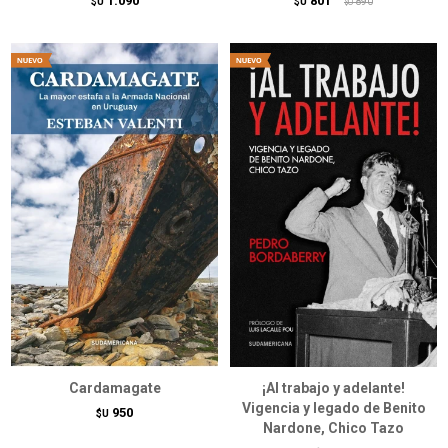
1.090
801
$U
$U
890
$U
Cardamagate
¡Al trabajo y adelante!
Vigencia y legado de Benito
950
$U
Nardone, Chico Tazo