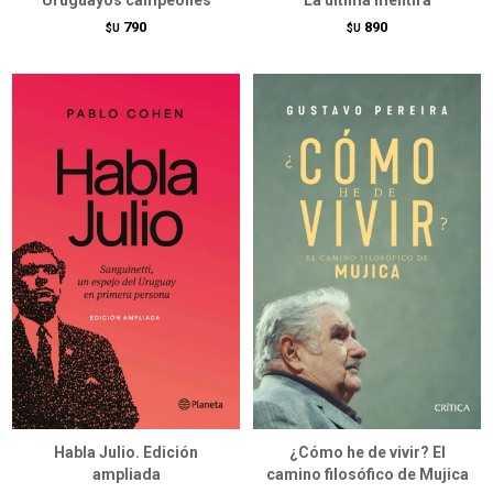
Uruguayos campeones
La última mentira
790
890
$U
$U
Habla Julio. Edición
¿Cómo he de vivir? El
ampliada
camino filosófico de Mujica