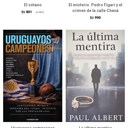
El sótano
El misterio. Pedro Figari y el
crimen de la calle Chaná
801
$U
890
$U
990
$U