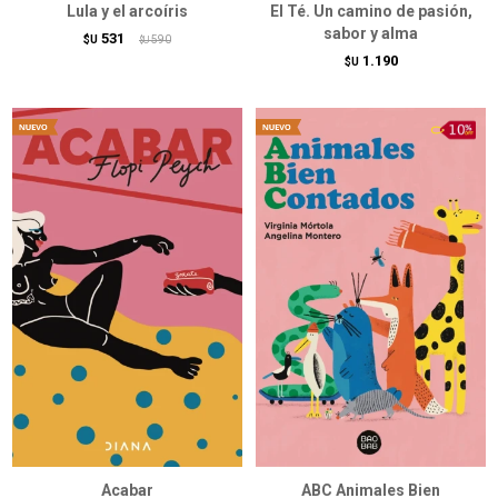
Lula y el arcoíris
El Té. Un camino de pasión,
sabor y alma
531
$U
590
$U
1.190
$U
Acabar
ABC Animales Bien