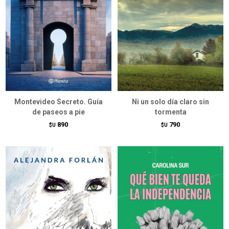
Montevideo Secreto. Guía
Ni un solo día claro sin
de paseos a pie
tormenta
890
790
$U
$U