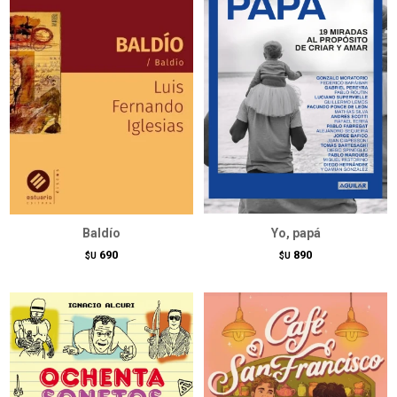
Baldío
Yo, papá
690
890
$U
$U