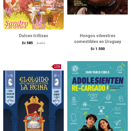
Dulces trillizas
Hongos silvestres
comestibles en Uruguay
585
$U
650
$U
1.500
$U