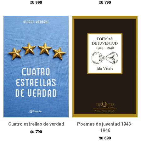
990
790
$U
$U
Cuatro estrellas de verdad
Poemas de juventud 1943-
1946
790
$U
690
$U