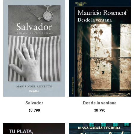
Salvador
Desde la ventana
790
790
$U
$U