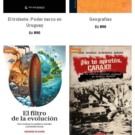
El tridente. Poder narco en
Geografías
Uruguay
890
$U
890
$U