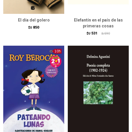
El día del golero
Elefantín en el país de las
primeras cosas
850
$U
531
$U
590
$U