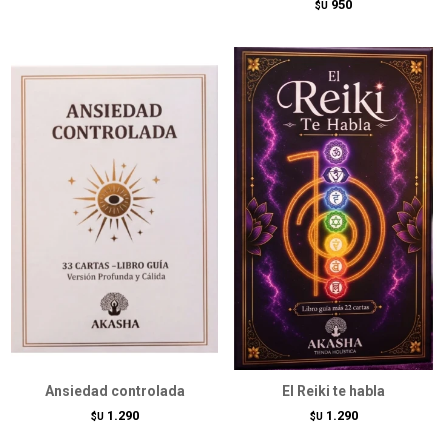
950
$U
Ansiedad controlada
El Reiki te habla
1.290
1.290
$U
$U