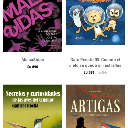
MalnaSidas
Gato Renato 03. Cuando el
cielo se quedó sin estrellas
690
$U
531
$U
590
$U