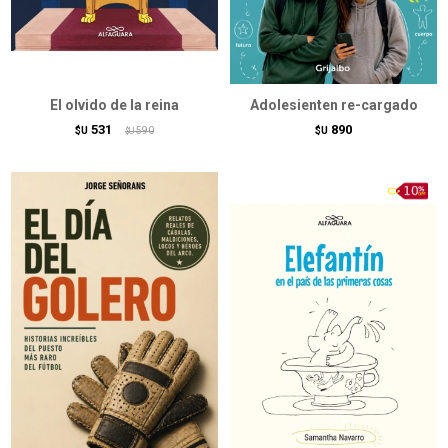
El olvido de la reina
Adolesienten re-cargado
531
890
$U
590
$U
$U