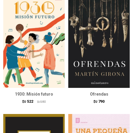
1930: Misión futuro
Ofrendas
522
790
$U
580
$U
$U