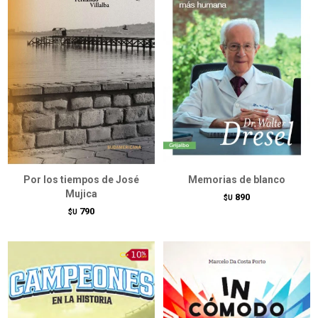
Por los tiempos de José
Memorias de blanco
Mujica
890
$U
790
$U