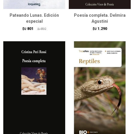
Pateando Lunas. Edición
Poesía completa. Delmira
especial
Agustini
801
1.290
$U
890
$U
$U