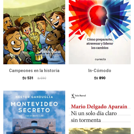
Campeones en la historia
In-Cómodo
531
890
$U
590
$U
$U