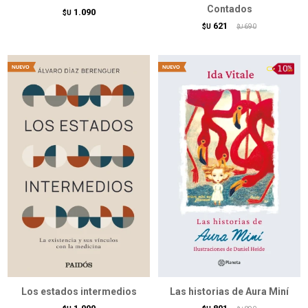
Contados
1.090
$U
621
$U
690
$U
Los estados intermedios
Las historias de Aura Miní