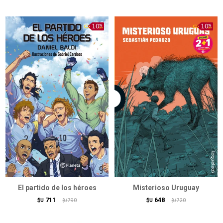
El partido de los héroes
Misterioso Uruguay
711
648
$U
790
$U
720
$U
$U