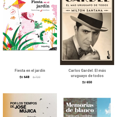
Fiesta en el jardín
Carlos Gardel. El más
uruguayo de todos
648
$U
720
$U
650
$U