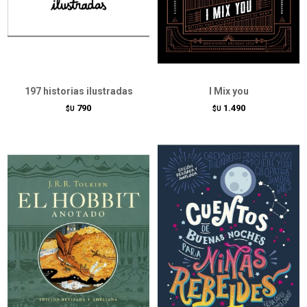
197 historias ilustradas
I Mix you
790
1.490
$U
$U