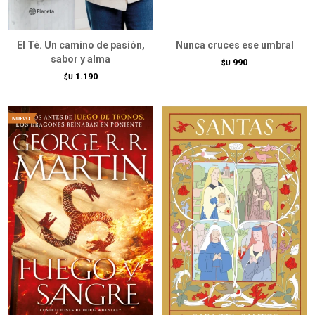
El Té. Un camino de pasión,
Nunca cruces ese umbral
sabor y alma
990
$U
1.190
$U