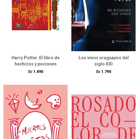
Harry Potter. El libro de
Los vinos uruguayos del
hechizos y pociones
siglo XXI
1.490
1.790
$U
$U