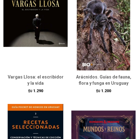
Vargas Llosa: el escribidor
Arácnidos. Guías de fauna,
y la vida
flora y funga en Uruguay
1.290
1.200
$U
$U