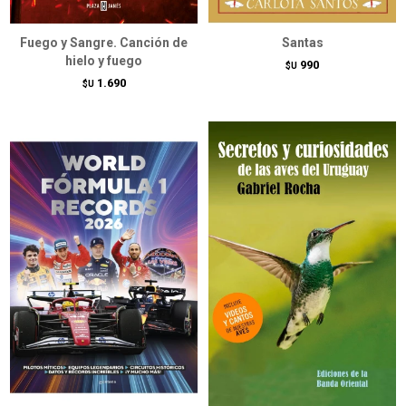
Fuego y Sangre. Canción de
Santas
hielo y fuego
990
$U
1.690
$U