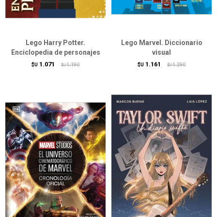
Lego Harry Potter.
Lego Marvel. Diccionario
Enciclopedia de personajes
visual
1.071
1.161
$U
1.190
$U
1.290
$U
$U