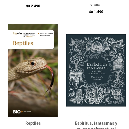
visual
2.490
$U
1.490
$U
Reptiles
Espíritus, fantasmas y
mundo sobrenatural