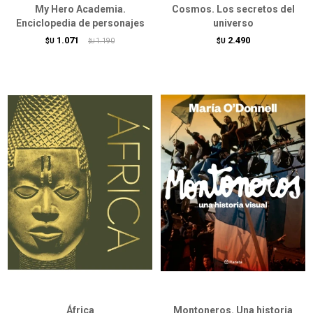
My Hero Academia.
Cosmos. Los secretos del
Enciclopedia de personajes
universo
1.071
2.490
$U
1.190
$U
$U
África
Montoneros. Una historia