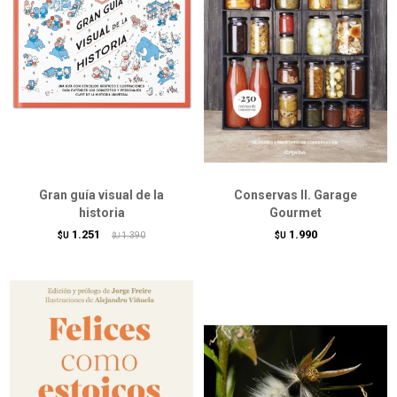
Gran guía visual de la
Conservas II. Garage
historia
Gourmet
1.251
1.990
$U
1.390
$U
$U