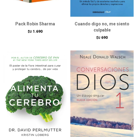
Pack Robin Sharma
Cuando digo no, me siento
culpable
1.690
$U
690
$U