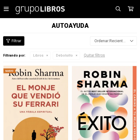

AUTOAYUDA
Recientes
Quitar filtros
Filtrando por:
Libros
Debolsillo