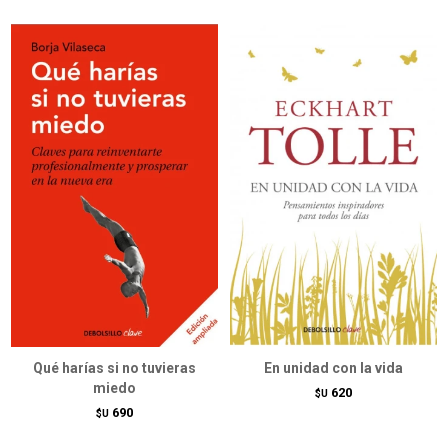
Qué harías si no tuvieras
En unidad con la vida
miedo
620
$U
690
$U