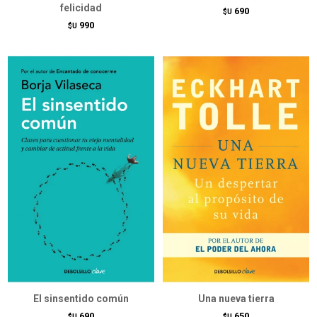
felicidad
690
$U
990
$U
El sinsentido común
Una nueva tierra
690
650
$U
$U