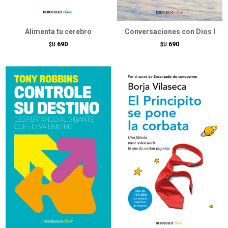
Alimenta tu cerebro
Conversaciones con Dios I
690
690
$U
$U