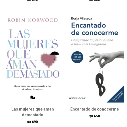
Las mujeres que aman
Encantado de conocerme
demasiado
650
$U
690
$U