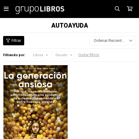

AUTOAYUDA
Recientes
Quitar filtros
Filtrando por:
Libros
Deusto