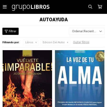

AUTOAYUDA
Recientes
Quitar filtros
Filtrando por:
Libros
Edicion Del Autor