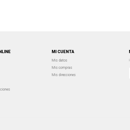
NLINE
MI CUENTA
Mis datos
Mis compras
Mis direcciones
iciones