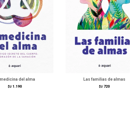
 medicina del alma
Las familias de almas
1.190
720
$U
$U