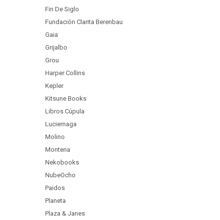
Fin De Siglo
Fundación Clarita Berenbau
Gaia
Grijalbo
Grou
Harper Collins
Kepler
Kitsune Books
Libros Cúpula
Luciernaga
Molino
Montena
Nekobooks
NubeOcho
Paidos
Planeta
Plaza & Janes