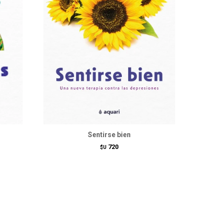
Sentirse bien
720
$U