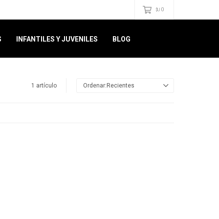
0
$U
S
INFANTILES Y JUVENILES
BLOG
1 artículo
Recientes