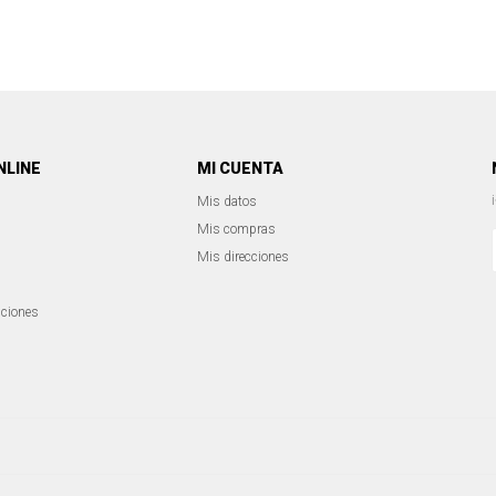
NLINE
MI CUENTA
Mis datos
Mis compras
Mis direcciones
iciones