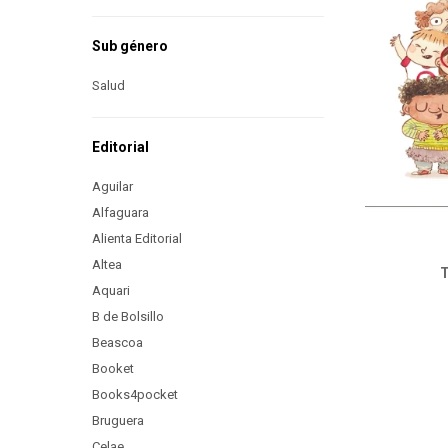
Sub género
Salud
Editorial
Aguilar
Alfaguara
Alienta Editorial
Altea
T
Aquari
B de Bolsillo
Beascoa
Booket
Books4pocket
Bruguera
Celae