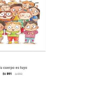
u cuerpo es tuyo
891
$U
990
$U