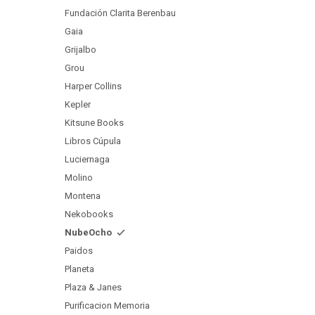
Fundación Clarita Berenbau
Gaia
Grijalbo
Grou
Harper Collins
Kepler
Kitsune Books
Libros Cúpula
Luciernaga
Molino
Montena
Nekobooks
NubeOcho
Paidos
Planeta
Plaza & Janes
Purificacion Memoria