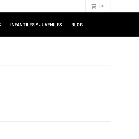
0
$U
S
INFANTILES Y JUVENILES
BLOG