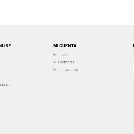
NLINE
MI CUENTA
Mis datos
Mis compras
Mis direcciones
iciones