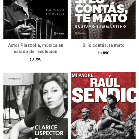
Astor Piazzolla, música en
Si lo contás, te mato
estado de revolución
890
$U
790
$U