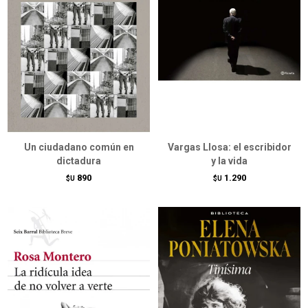
Un ciudadano común en
Vargas Llosa: el escribidor
dictadura
y la vida
890
1.290
$U
$U