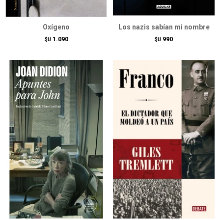
Oxígeno
Los nazis sabían mi nombre
1.090
990
$U
$U