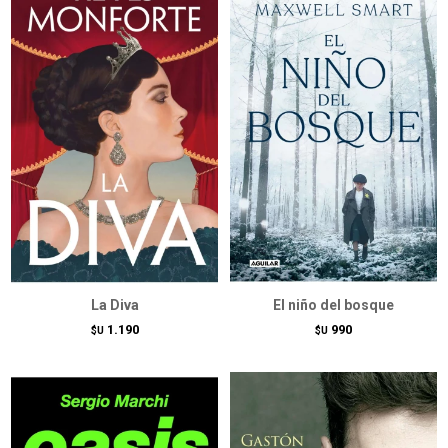
La Diva
El niño del bosque
1.190
990
$U
$U