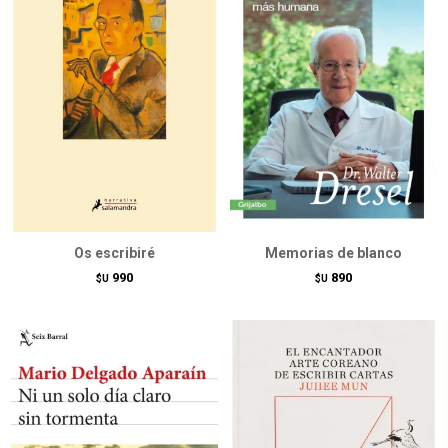
Os escribiré
Memorias de blanco
990
890
$U
$U