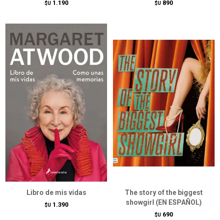
1.190
890
$U
$U
Libro de mis vidas
The story of the biggest
showgirl (EN ESPAÑOL)
1.390
$U
690
$U