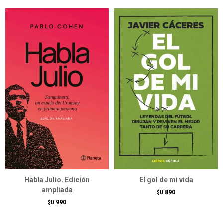
Habla Julio. Edición
El gol de mi vida
ampliada
890
$U
990
$U