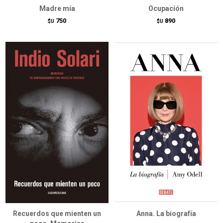
Madre mía
Ocupación
750
890
$U
$U
Recuerdos que mienten un
Anna. La biografía