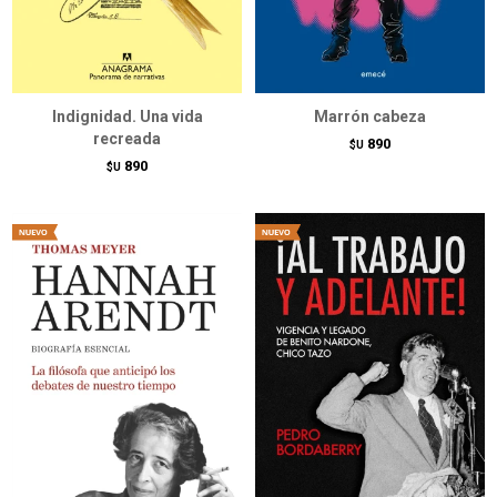
Indignidad. Una vida
Marrón cabeza
recreada
890
$U
890
$U