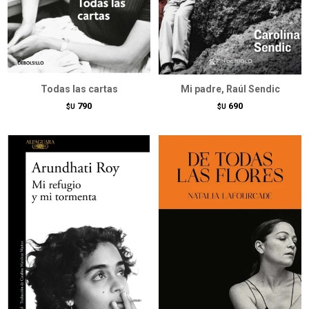
Todas las cartas
Mi padre, Raúl Sendic
790
690
$U
$U