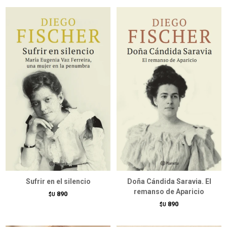
Sufrir en el silencio
Doña Cándida Saravia. El
remanso de Aparicio
890
$U
890
$U