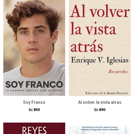
Soy Franco
Al volver la vista atras
850
890
$U
$U