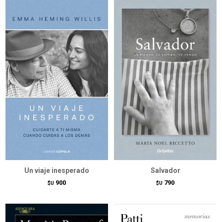
Un viaje inesperado
Salvador
900
790
$U
$U