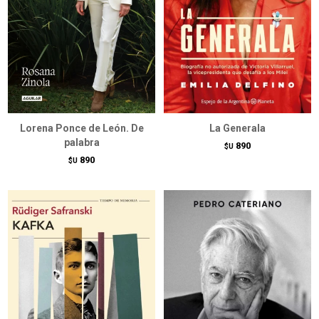
Lorena Ponce de León. De
La Generala
palabra
890
$U
890
$U