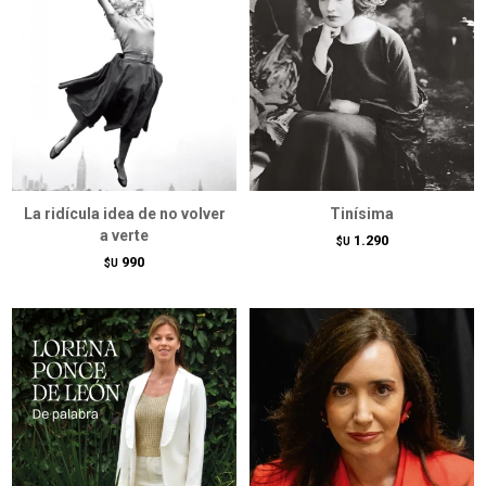
La ridícula idea de no volver
Tinísima
a verte
1.290
$U
990
$U