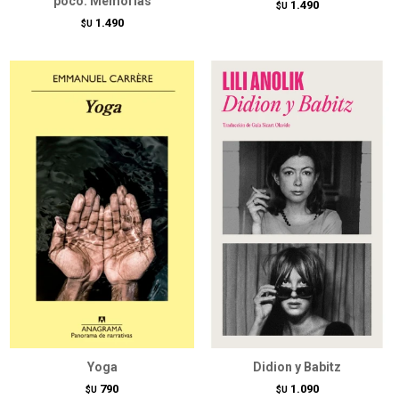
poco. Memorias
1.490
$U
1.490
$U
Yoga
Didion y Babitz
790
1.090
$U
$U