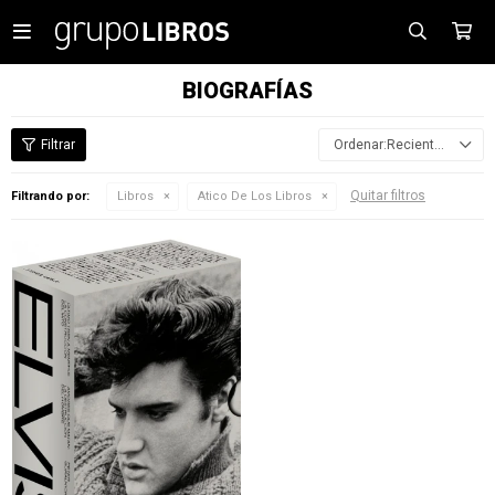

BIOGRAFÍAS
Recientes
Quitar filtros
Filtrando por:
Libros
Atico De Los Libros