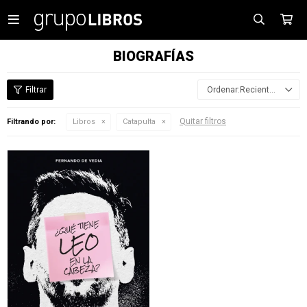

BIOGRAFÍAS
Recientes
Quitar filtros
Filtrando por:
Libros
Catapulta