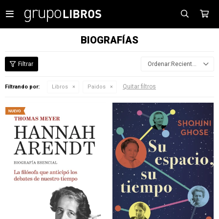

BIOGRAFÍAS
Recientes
Quitar filtros
Filtrando por:
Libros
Paidos