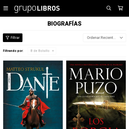

BIOGRAFÍAS
Recientes
Filtrando por:
B de Bolsillo