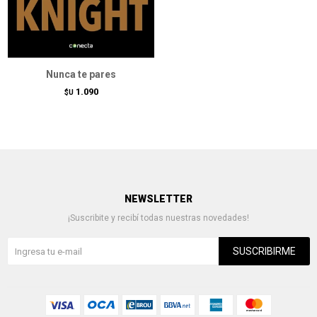
Nunca te pares
1.090
$U
NEWSLETTER
¡Suscribite y recibí todas nuestras novedades!
SUSCRIBIRME