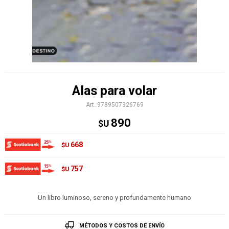
Alas para volar
9789507326769
890
$U
668
$U
757
$U
Un libro luminoso, sereno y profundamente humano
MÉTODOS Y COSTOS DE ENVÍO