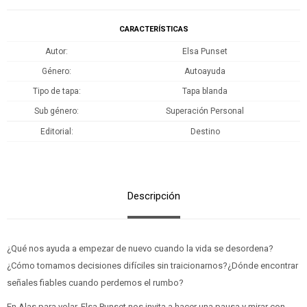
CARACTERÍSTICAS
Autor
Elsa Punset
Género
Autoayuda
Tipo de tapa
Tapa blanda
Sub género
Superación Personal
Editorial
Destino
Descripción
¿Qué nos ayuda a empezar de nuevo cuando la vida se desordena?
¿Cómo tomamos decisiones difíciles sin traicionarnos?¿Dónde encontrar
señales fiables cuando perdemos el rumbo?
En Alas para volar, Elsa Punset nos invita a hacer una pausa y mirar con