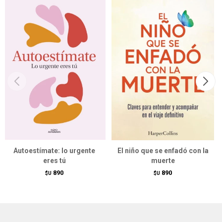
Autoestímate: lo urgente
El niño que se enfadó con la
eres tú
muerte
890
890
$U
$U