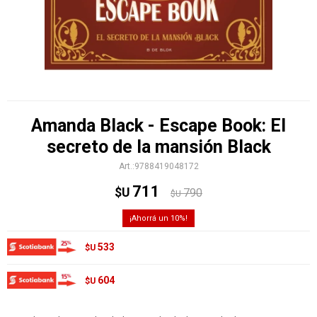
Amanda Black - Escape Book: El
secreto de la mansión Black
9788419048172
711
$U
790
$U
10
533
$U
604
$U