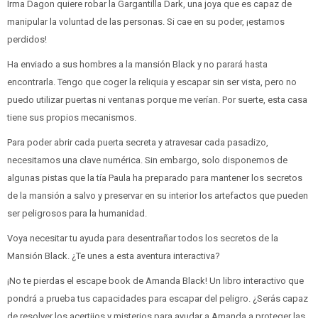
Irma Dagon quiere robar la Gargantilla Dark, una joya que es capaz de
manipular la voluntad de las personas. Si cae en su poder, ¡estamos
perdidos!
Ha enviado a sus hombres a la mansión Black y no parará hasta
encontrarla. Tengo que coger la reliquia y escapar sin ser vista, pero no
puedo utilizar puertas ni ventanas porque me verían. Por suerte, esta casa
tiene sus propios mecanismos.
Para poder abrir cada puerta secreta y atravesar cada pasadizo,
necesitamos una clave numérica. Sin embargo, solo disponemos de
algunas pistas que la tía Paula ha preparado para mantener los secretos
de la mansión a salvo y preservar en su interior los artefactos que pueden
ser peligrosos para la humanidad.
Voya necesitar tu ayuda para desentrañar todos los secretos de la
Mansión Black. ¿Te unes a esta aventura interactiva?
¡No te pierdas el escape book de Amanda Black! Un libro interactivo que
pondrá a prueba tus capacidades para escapar del peligro. ¿Serás capaz
de resolver los acertijos y misterios para ayudar a Amanda a proteger las