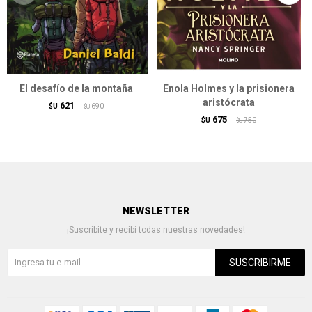
El desafío de la montaña
Enola Holmes y la prisionera
aristócrata
621
$U
690
$U
675
$U
750
$U
NEWSLETTER
¡Suscribite y recibí todas nuestras novedades!
SUSCRIBIRME