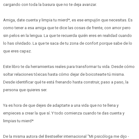
cargando con toda la basura que no te deja avanzar.
Amiga, date cuenta y limpia tu mierd*, es ese empujón que necesitas. Es
como tener a esa amiga que te dice las cosas de frente, con amor pero
sin pelos en la lengua. La que te recuerda quién eres en realidad cuando
lo has olvidado. La que te saca de tu zona de confort porque sabe de lo
que eres capaz.
Este libro te da herramientas reales para transformar tu vida. Desde cómo
soltar relaciones tóxicas hasta cómo dejar de boicotearte tú misma.
Desde identificar qué te está frenando hasta construir, paso a paso, la
persona que quieres ser.
Ya es hora de que dejes de adaptarte a una vida que no te llena y
empieces a crear la que sí. Y todo comienza cuando te das cuenta y
limpias tu mierd*
De la misma autora del Bestseller internacional "Mi psicóloga me dijo -