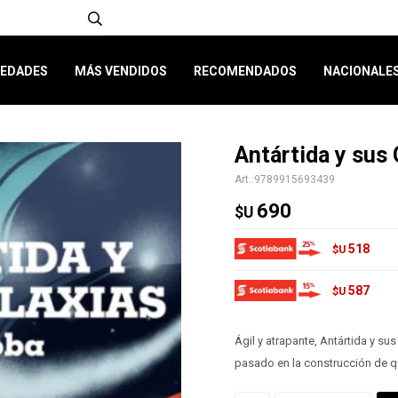
EDADES
MÁS VENDIDOS
RECOMENDADOS
NACIONALE
Antártida y sus 
9789915693439
690
$U
518
$U
587
$U
Ágil y atrapante, Antártida y sus
pasado en la construcción de 