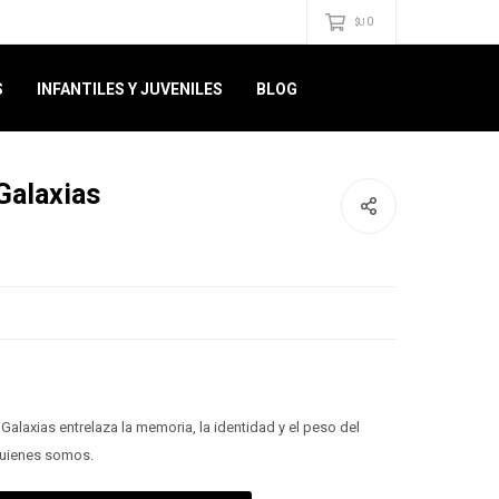
0
$U
S
INFANTILES Y JUVENILES
BLOG
Galaxias
 Galaxias entrelaza la memoria, la identidad y el peso del
quienes somos.