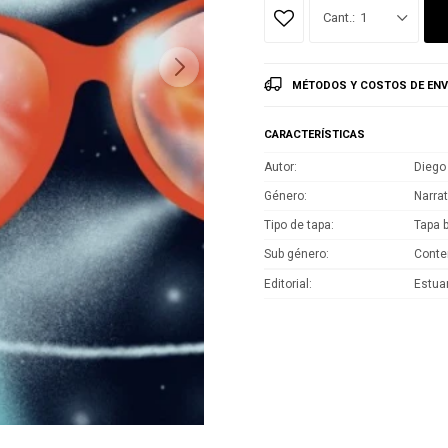
1
MÉTODOS Y COSTOS DE ENV
CARACTERÍSTICAS
Autor
Diego
Género
Narrat
Tipo de tapa
Tapa 
Sub género
Cont
Editorial
Estua