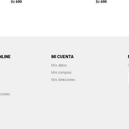
690
690
$U
$U
NLINE
MI CUENTA
Mis datos
Mis compras
Mis direcciones
iciones