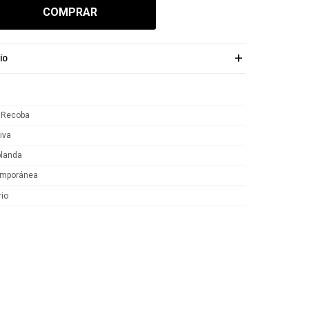
COMPRAR
ÍO
 Recoba
iva
blanda
emporánea
rio