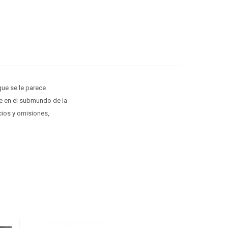
que se le parece
se en el submundo de la
cios y omisiones,