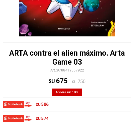
ARTA contra el alien máximo. Arta
Game 03
9788419357922
675
$U
750
$U
10
506
$U
574
$U