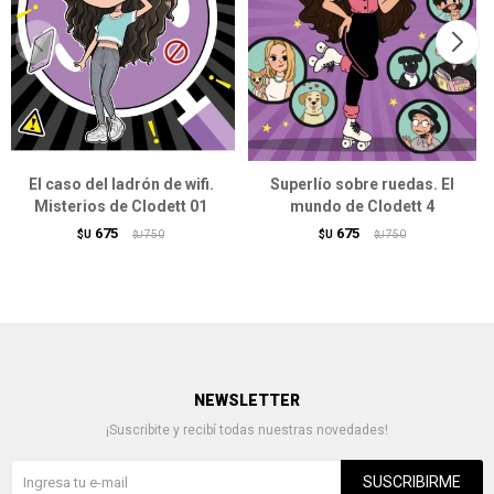
El caso del ladrón de wifi.
Superlío sobre ruedas. El
Misterios de Clodett 01
mundo de Clodett 4
675
675
$U
750
$U
750
$U
$U
NEWSLETTER
¡Suscribite y recibí todas nuestras novedades!
SUSCRIBIRME