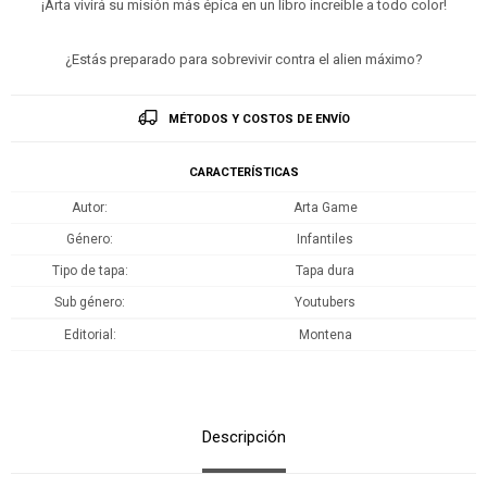
¡Arta vivirá su misión más épica en un libro increíble a todo color!
¿Estás preparado para sobrevivir contra el alien máximo?
MÉTODOS Y COSTOS DE ENVÍO
CARACTERÍSTICAS
Autor
Arta Game
Género
Infantiles
Tipo de tapa
Tapa dura
Sub género
Youtubers
Editorial
Montena
Descripción