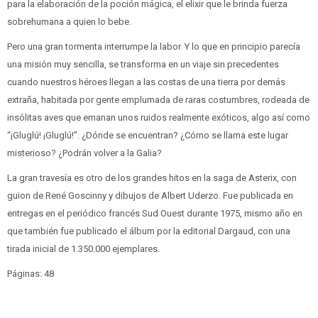
para la elaboración de la poción mágica, el elixir que le brinda fuerza
sobrehumana a quien lo bebe.
Pero una gran tormenta interrumpe la labor. Y lo que en principio parecía
una misión muy sencilla, se transforma en un viaje sin precedentes
cuando nuestros héroes llegan a las costas de una tierra por demás
extraña, habitada por gente emplumada de raras costumbres, rodeada de
insólitas aves que emanan unos ruidos realmente exóticos, algo así como
“¡Gluglú! ¡Gluglú!”. ¿Dónde se encuentran? ¿Cómo se llama este lugar
misterioso? ¿Podrán volver a la Galia?
La gran travesía es otro de los grandes hitos en la saga de Asterix, con
guion de René Goscinny y dibujos de Albert Uderzo. Fue publicada en
entregas en el periódico francés Sud Ouest durante 1975, mismo año en
que también fue publicado el álbum por la editorial Dargaud, con una
tirada inicial de 1.350.000 ejemplares.
Páginas: 48