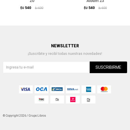
20
Álbum 23
540
540
$U
600
$U
600
$U
$U
NEWSLETTER
¡Suscribite y recibí todas nuestras novedades!
SUSCRIBIRME
© Copyright 2026 / Grupo Libros