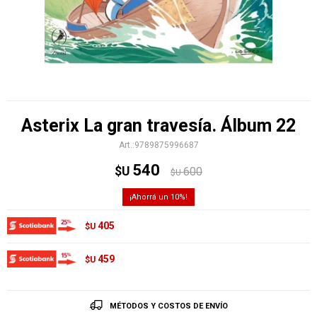
Asterix La gran travesía. Álbum 22
9789875996687
540
$U
600
$U
10
405
$U
459
$U
MÉTODOS Y COSTOS DE ENVÍO