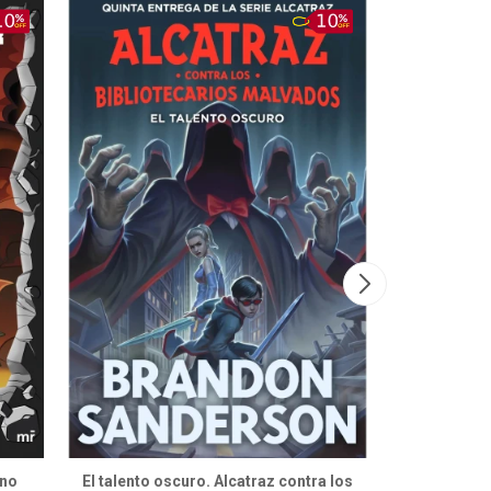
rno
El talento oscuro. Alcatraz contra los
Las lente