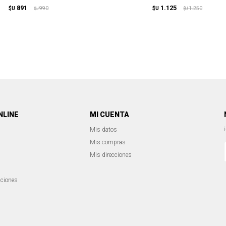
891
1.125
$U
990
$U
1.250
$U
$U
NLINE
MI CUENTA
Mis datos
Mis compras
Mis direcciones
iciones