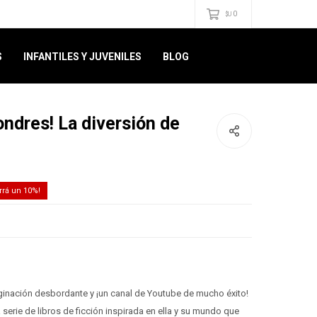
0
$U
S
INFANTILES Y JUVENILES
BLOG
ondres! La diversión de
10
aginación desbordante y ¡un canal de Youtube de mucho éxito!
 serie de libros de ficción inspirada en ella y su mundo que