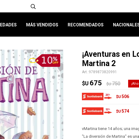
EDADES
MÁS VENDIDOS
RECOMENDADOS
NACIONALE
¡Aventuras en L
Martina 2
9789873820991
675
$U
750
$U
506
$U
574
$U
vMartina tiene 14 años; una im
"La diversión de Martina" es una