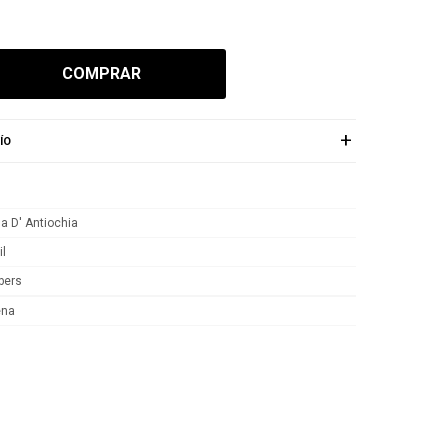
COMPRAR
ÍO
a D' Antiochia
il
bers
ena