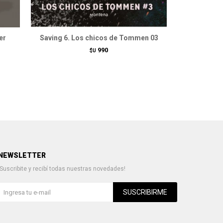
er
Saving 6. Los chicos de Tommen 03
Releasing 
990
$U
NEWSLETTER
¡Suscribite y recibí todas nuestras novedades!
SUSCRIBIRME