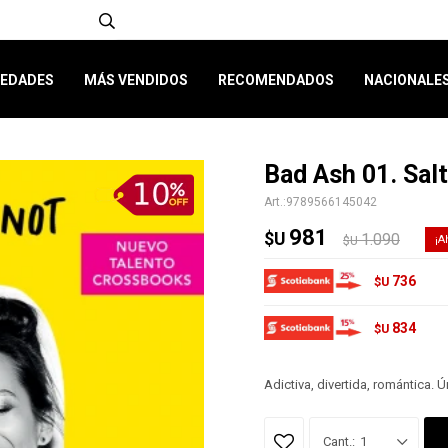
EDADES
MÁS VENDIDOS
RECOMENDADOS
NACIONALE
Bad Ash 01. Sal
9789566145042
981
$U
1.090
$U
736
$U
834
$U
Adictiva, divertida, romántica.
1