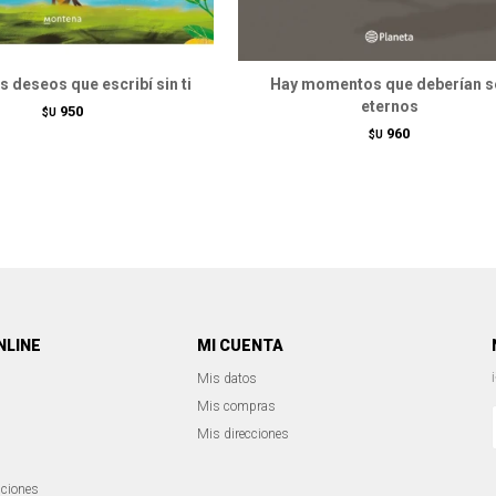
 deseos que escribí sin ti
Hay momentos que deberían s
eternos
950
$U
960
$U
NLINE
MI CUENTA
Mis datos
Mis compras
Mis direcciones
iciones