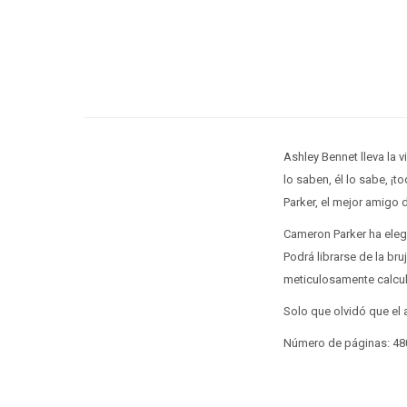
Ashley Bennet lleva la v
lo saben, él lo sabe, ¡
Parker, el mejor amigo d
Cameron Parker ha elegi
Podrá librarse de la bru
meticulosamente calcu
Solo que olvidó que el a
Número de páginas: 48