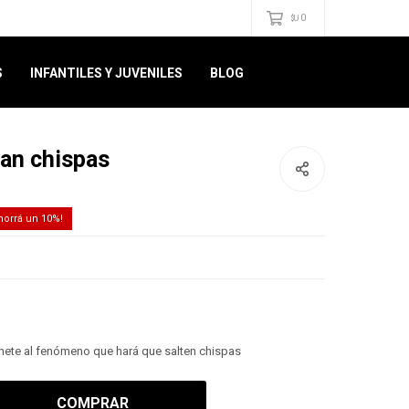
0
$U
S
INFANTILES Y JUVENILES
BLOG
tan chispas
10
 Únete al fenómeno que hará que salten chispas
COMPRAR