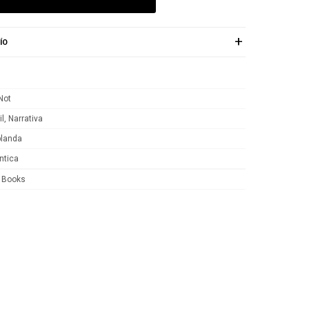
ÍO
Not
l, Narrativa
blanda
tica
 Books