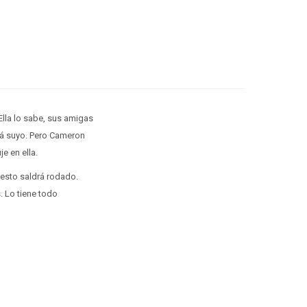
 Ella lo sabe, sus amigas
erá suyo. Pero Cameron
e en ella.
resto saldrá rodado.
. Lo tiene todo