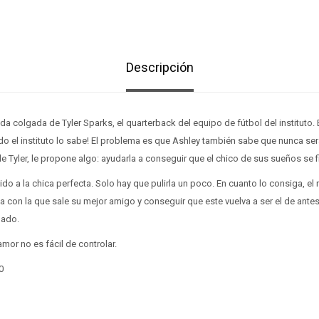
Descripción
ida colgada de Tyler Sparks, el quarterback del equipo de fútbol del instituto.
todo el instituto lo sabe! El problema es que Ashley también sabe que nunca s
e Tyler, le propone algo: ayudarla a conseguir que el chico de sus sueños se fij
do a la chica perfecta. Solo hay que pulirla un poco. En cuanto lo consiga, el 
ja con la que sale su mejor amigo y conseguir que este vuelva a ser el de antes
lado.
mor no es fácil de controlar.
0