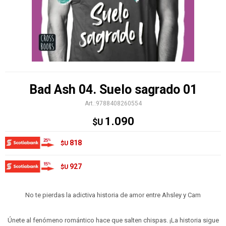
Bad Ash 04. Suelo sagrado 01
9788408260554
1.090
$U
818
$U
927
$U
No te pierdas la adictiva historia de amor entre Ahsley y Cam
Únete al fenómeno romántico hace que salten chispas. ¡La historia sigue