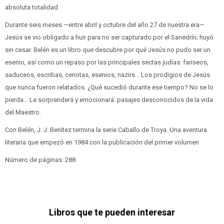
absoluta totalidad.
Durante seis meses —entre abril y octubre del año 27 de nuestra era—
Jesús se vio obligado a huir para no ser capturado por el Sanedrín; huyó
sin cesar. Belén es un libro que descubre por qué Jesús no pudo ser un
esenio, así como un repaso por las principales sectas judías: fariseos,
saduceos, escribas, cenotas, esenios, nazirs… Los prodigios de Jesús
que nunca fueron relatados. ¿Qué sucedió durante ese tiempo? No se lo
pierda… Le sorprenderá y emocionará: pasajes desconocidos de la vida
del Maestro.
Con Belén, J. J. Benítez termina la serie Caballo de Troya. Una aventura
literaria que empezó en 1984 con la publicación del primer volumen
Número de páginas: 288
Libros que te pueden interesar