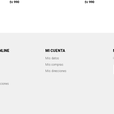
990
990
$U
$U
NLINE
MI CUENTA
Mis datos
Mis compras
Mis direcciones
iciones