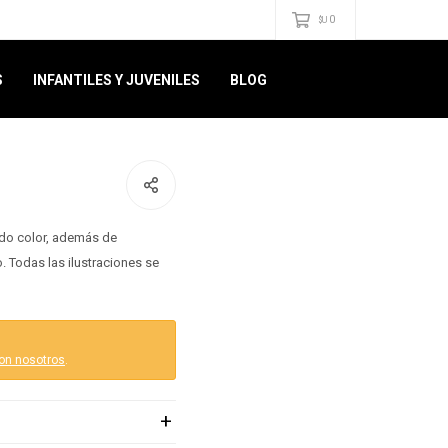
0
$U
S
INFANTILES Y JUVENILES
BLOG
todo color, además de
o. Todas las ilustraciones se
on nosotros
.