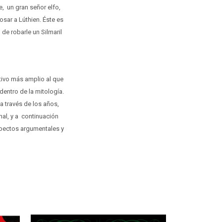
, un gran señor elfo,
osar a Lúthien. Éste es
de robarle un Silmaril
ativo más amplio al que
entro de la mitología.
a través de los años,
nal, y a continuación
spectos argumentales y