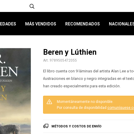
EDADES
MÁS VENDIDOS
RECOMENDADOS
NACIONALE
Beren y Lúthien
9789505472055
El libro cuenta con 9 láminas del artista Alan Lee a 
ilustraciones en blanco y negro integradas en el text
han creado especialmente para esta edición.
Momentáneamente no disponible.
Por consulta de disponibilidad
comuníquese c
MÉTODOS Y COSTOS DE ENVÍO