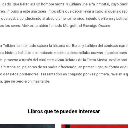
, dado que Beren era un hombre mortal y Lúthien una elfa inmortal, cuyo padre
ren, impuso a éste una tarea imposible que debía llevar a cabo si quería desp
, que acaba conduciendo al absolutamente heroico intento de Beren y Lúthien 
s los seres: Melkor, también llamado Morgoth, el Enemigo Oscuro.
r Tolkien ha intentado extraer la historia de Beren y Lúthien del contexto narr
pia historia había ido cambiando mientras desarrollaba nuevas asociaciones d
 del proceso a través del cual este «Gran Relato» de la Tierra Media evolucionó 
la historia en palabras de su padre ofreciendo, en primer lugar, su forma origi
so de textos posteriores. Presentados en conjunto por vez primera, revelan a
ria, que se perdieron más tarde.
Libros que te pueden interesar