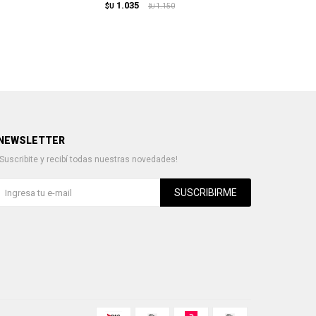
1.035
$U
1.150
$U
NEWSLETTER
¡Suscribite y recibí todas nuestras novedades!
SUSCRIBIRME