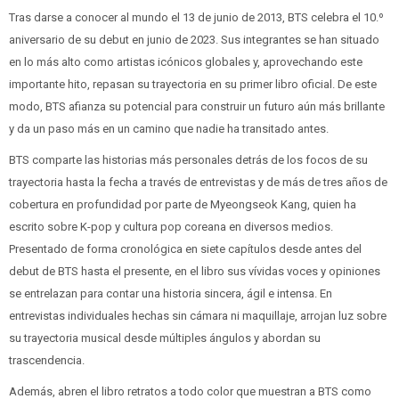
Tras darse a conocer al mundo el 13 de junio de 2013, BTS celebra el 10.º
aniversario de su debut en junio de 2023. Sus integrantes se han situado
en lo más alto como artistas icónicos globales y, aprovechando este
importante hito, repasan su trayectoria en su primer libro oficial. De este
modo, BTS afianza su potencial para construir un futuro aún más brillante
y da un paso más en un camino que nadie ha transitado antes.
BTS comparte las historias más personales detrás de los focos de su
trayectoria hasta la fecha a través de entrevistas y de más de tres años de
cobertura en profundidad por parte de Myeongseok Kang, quien ha
escrito sobre K-pop y cultura pop coreana en diversos medios.
Presentado de forma cronológica en siete capítulos desde antes del
debut de BTS hasta el presente, en el libro sus vívidas voces y opiniones
se entrelazan para contar una historia sincera, ágil e intensa. En
entrevistas individuales hechas sin cámara ni maquillaje, arrojan luz sobre
su trayectoria musical desde múltiples ángulos y abordan su
trascendencia.
Además, abren el libro retratos a todo color que muestran a BTS como