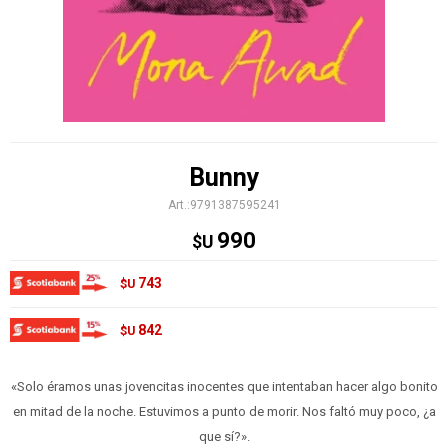
Bunny
9791387595241
990
$U
743
$U
842
$U
«Solo éramos unas jovencitas inocentes que intentaban hacer algo bonito
en mitad de la noche. Estuvimos a punto de morir. Nos faltó muy poco, ¿a
que sí?».