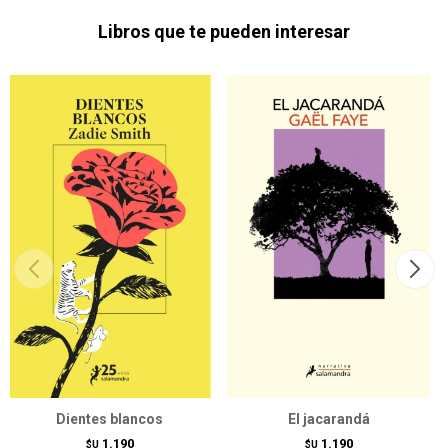
Libros que te pueden interesar
Dientes blancos
El jacarandá
1.190
1.190
$U
$U