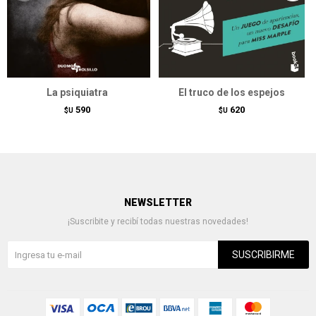
La psiquiatra
El truco de los espejos
590
620
$U
$U
NEWSLETTER
¡Suscribite y recibí todas nuestras novedades!
SUSCRIBIRME