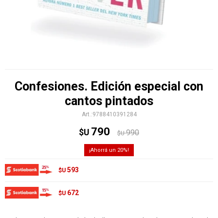
Confesiones. Edición especial con
cantos pintados
9788410391284
790
$U
990
$U
20
593
$U
672
$U