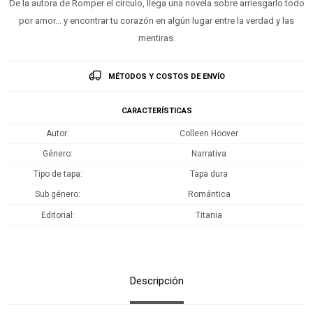
De la autora de Romper el círculo, llega una novela sobre arriesgarlo todo
por amor... y encontrar tu corazón en algún lugar entre la verdad y las
mentiras.
MÉTODOS Y COSTOS DE ENVÍO
CARACTERÍSTICAS
Autor
Colleen Hoover
Género
Narrativa
Tipo de tapa
Tapa dura
Sub género
Romántica
Editorial
Titania
Descripción