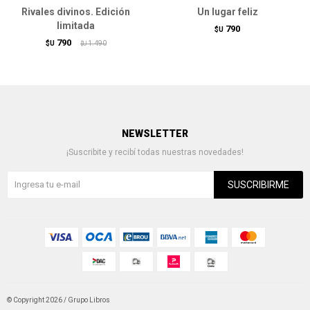
Rivales divinos. Edición
Un lugar feliz
limitada
790
$U
790
$U
1.490
$U
NEWSLETTER
¡Suscribite y recibí todas nuestras novedades!
SUSCRIBIRME
© Copyright 2026 / Grupo Libros