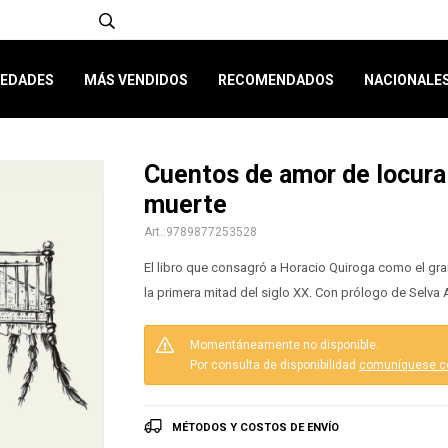
EDADES
MÁS VENDIDOS
RECOMENDADOS
NACIONALE
Cuentos de amor de locura
muerte
9789877253528
El libro que consagró a Horacio Quiroga como el gra
la primera mitad del siglo XX. Con prólogo de Selva
Momentáneamente no disponible.
Por consulta de disponibilidad
comuníquese c
MÉTODOS Y COSTOS DE ENVÍO