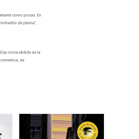
uietante como pocas. En
almohadón de pluma",
 Esa coma elidida es la
 tormentos, se