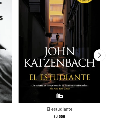
El estudiante
550
$U