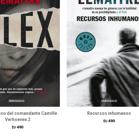
caso del comandante Camille
Recursos inhumanos
Verhoeven 2
490
$U
490
$U