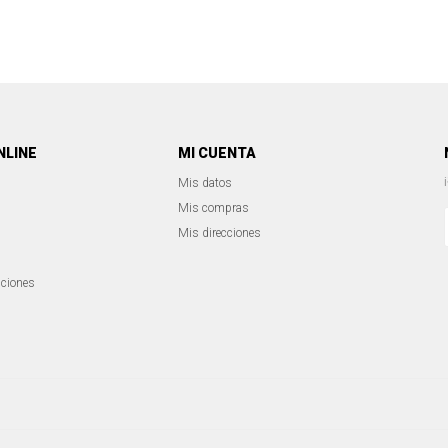
NLINE
MI CUENTA
Mis datos
Mis compras
Mis direcciones
iciones