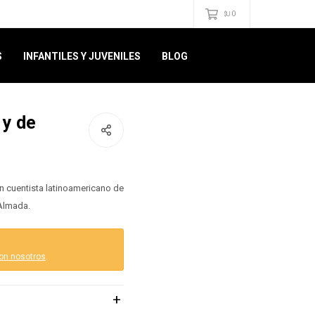
0
$U
S
INFANTILES Y JUVENILES
BLOG
 y de
n cuentista latinoamericano de
 Almada.
on nosotros
.