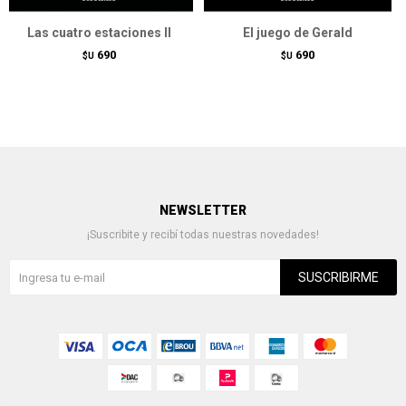
Las cuatro estaciones II
El juego de Gerald
690
690
$U
$U
NEWSLETTER
¡Suscribite y recibí todas nuestras novedades!
SUSCRIBIRME