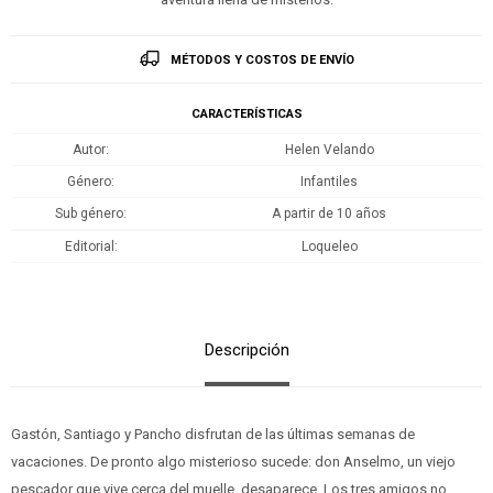
MÉTODOS Y COSTOS DE ENVÍO
CARACTERÍSTICAS
Autor
Helen Velando
Género
Infantiles
Sub género
A partir de 10 años
Editorial
Loqueleo
Descripción
Gastón, Santiago y Pancho disfrutan de las últimas semanas de
vacaciones. De pronto algo misterioso sucede: don Anselmo, un viejo
pescador que vive cerca del muelle, desaparece. Los tres amigos no