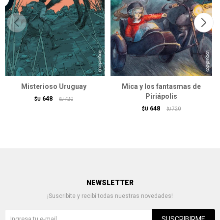
Misterioso Uruguay
Mica y los fantasmas de
Piriápolis
648
$U
720
$U
648
$U
720
$U
NEWSLETTER
¡Suscribite y recibí todas nuestras novedades!
SUSCRIBIRME