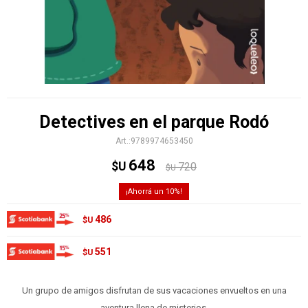
Detectives en el parque Rodó
9789974653450
648
$U
720
$U
10
486
$U
551
$U
Un grupo de amigos disfrutan de sus vacaciones envueltos en una
aventura llena de misterios.