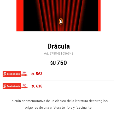
Drácula
9788491056348
750
$U
563
$U
638
$U
Edición conmemorativa de un clásico de la literatura de terror, los
orígenes de una criatura terrible y fascinante.