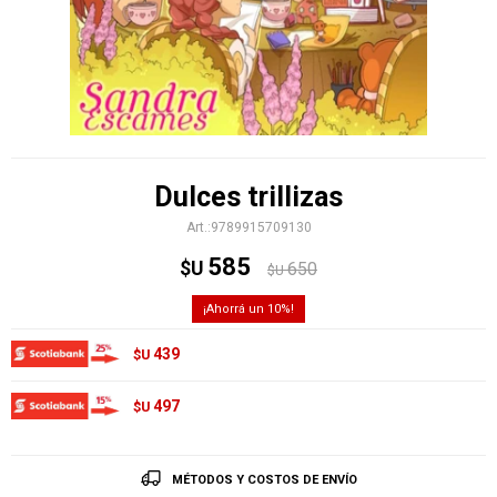
Dulces trillizas
9789915709130
585
$U
650
$U
10
439
$U
497
$U
MÉTODOS Y COSTOS DE ENVÍO