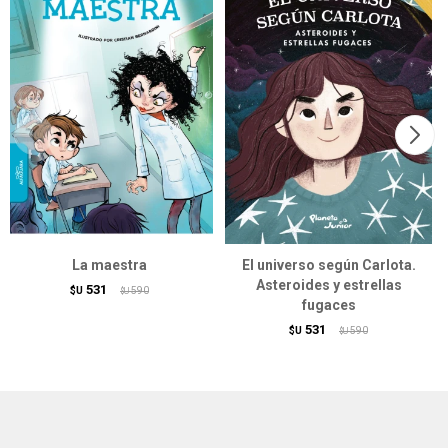
La maestra
El universo según Carlota.
Asteroides y estrellas
531
$U
590
$U
fugaces
531
$U
590
$U