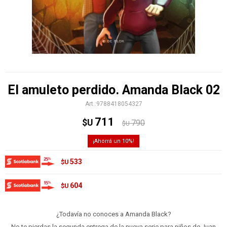
El amuleto perdido. Amanda Black 02
9788418054327
711
$U
790
$U
10
533
$U
604
$U
¿Todavía no conoces a Amanda Black?
No te pierdas la segunda entrega de la nueva serie para niños de Juan