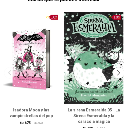
Isadora Moon y las
La sirena Esmeralda 05 - La
vampiestrellas del pop
Sirena Esmeralda y la
caracola mágica
675
$U
750
$U