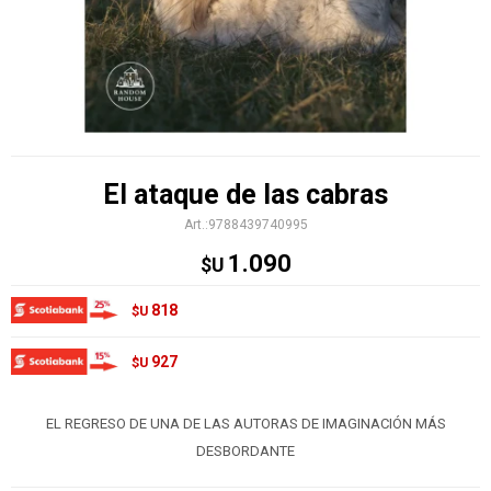
El ataque de las cabras
9788439740995
1.090
$U
818
$U
927
$U
EL REGRESO DE UNA DE LAS AUTORAS DE IMAGINACIÓN MÁS
DESBORDANTE