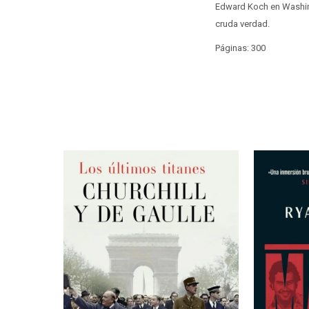
Edward Koch en Washingt
cruda verdad.
Páginas: 300