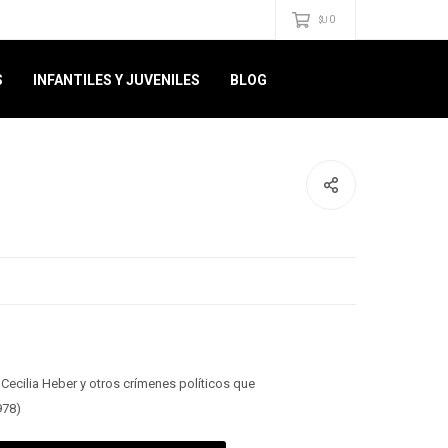
0
$U
S
INFANTILES Y JUVENILES
BLOG
 Cecilia Heber y otros crímenes políticos que
978)