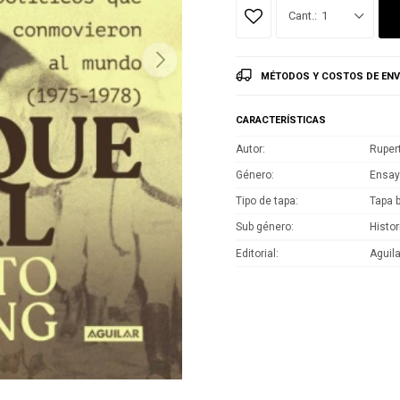
1
MÉTODOS Y COSTOS DE ENV
CARACTERÍSTICAS
Autor
Ruper
Género
Ensa
Tipo de tapa
Tapa 
Sub género
Histor
Editorial
Aguila