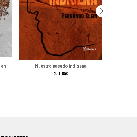
 en
Nuestro pasado indígena
Una his
1.050
$U