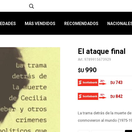
EDADES
MÁS VENDIDOS
RECOMENDADOS
NACIONALE
El ataque final
9789915673929
990
$U
743
$U
842
$U
La trama detrás de la muerte de
conmovieron al mundo (1975-1