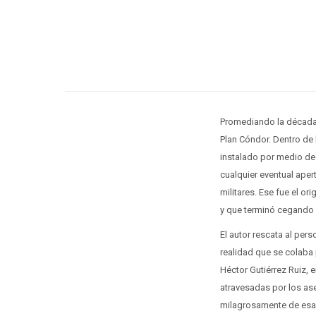
Promediando la década 
Plan Cóndor. Dentro de 
instalado por medio de l
cualquier eventual aper
militares. Ese fue el or
y que terminó cegando l
El autor rescata al pers
realidad que se colaba 
Héctor Gutiérrez Ruiz, 
atravesadas por los ase
milagrosamente de esa s