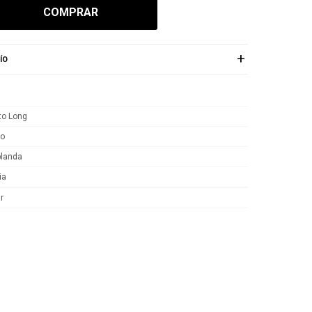
COMPRAR
ÍO
to Long
yo
blanda
ia
r