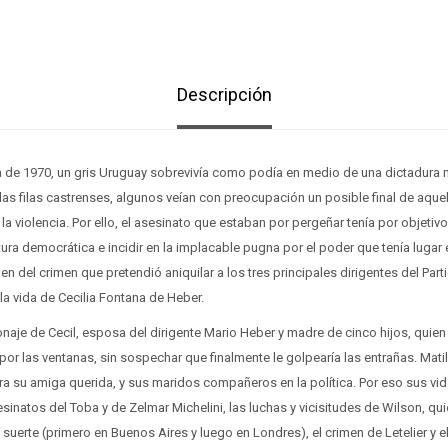
Descripción
de 1970, un gris Uruguay sobrevivía como podía en medio de una dictadura mi
las filas castrenses, algunos veían con preocupación un posible final de aqu
a violencia. Por ello, el asesinato que estaban por pergeñar tenía por objetivo
tura democrática e incidir en la implacable pugna por el poder que tenía lugar
igen del crimen que pretendió aniquilar a los tres principales dirigentes del Pa
a vida de Cecilia Fontana de Heber.
onaje de Cecil, esposa del dirigente Mario Heber y madre de cinco hijos, quien 
por las ventanas, sin sospechar que finalmente le golpearía las entrañas. Mati
era su amiga querida, y sus maridos compañeros en la política. Por eso sus vid
sinatos del Toba y de Zelmar Michelini, las luchas y vicisitudes de Wilson, q
uerte (primero en Buenos Aires y luego en Londres), el crimen de Letelier y e