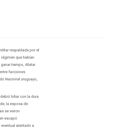
litar respaldada por el
el régimen que habían
 ganar tiempo, dilatar
 entre facciones
rtido Nacional uruguayo,
debió lidiar con la dura
lde, la esposa de
as se vieron
uien escapó
l eventual atentado a