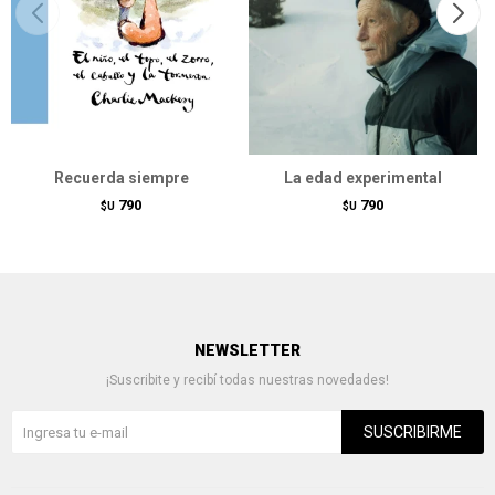
Recuerda siempre
La edad experimental
790
790
$U
$U
NEWSLETTER
¡Suscribite y recibí todas nuestras novedades!
SUSCRIBIRME