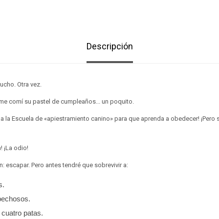
Descripción
ucho. Otra vez.
 me comí su pastel de cumpleaños... un poquito.
a la Escuela de «apiestramiento canino» para que aprenda a obedecer! ¡Pero s
! ¡La odio!
n: escapar. Pero antes tendré que sobrevivir a:
s.
pechosos.
cuatro patas.