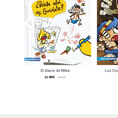
El diario de Mike
Los Com
855
$U
950
$U