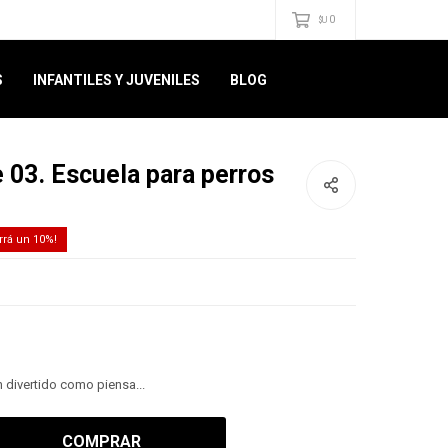
0
$U
S
INFANTILES Y JUVENILES
BLOG
e 03. Escuela para perros
10
an divertido como piensa...
COMPRAR