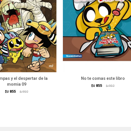
pas y el despertar de la
No te comas este libro
momia 09
855
$U
950
$U
855
$U
950
$U