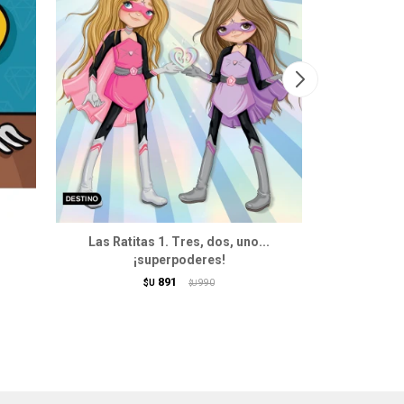
Las Ratitas 1. Tres, dos, uno...
Las Ratita
¡superpoderes!
891
$U
990
$U