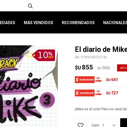
EDADES
MÁS VENDIDOS
RECOMENDADOS
NACIONALE
El diario de Mik
9789508702746
855
$U
950
$U
641
$U
727
$U
¡Mike va al cole! Pero no será t
1