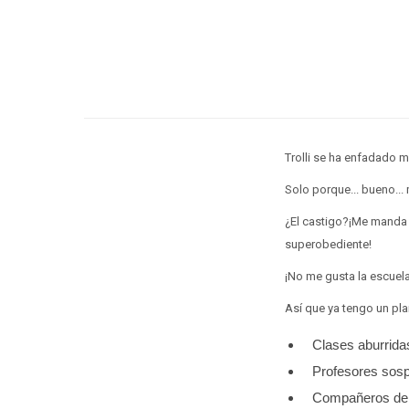
Trolli se ha enfadado m
Solo porque... bueno...
¿El castigo?¡Me manda 
superobediente!
¡No me gusta la escuela
Así que ya tengo un pla
Clases aburrida
Profesores sos
Compañeros de 