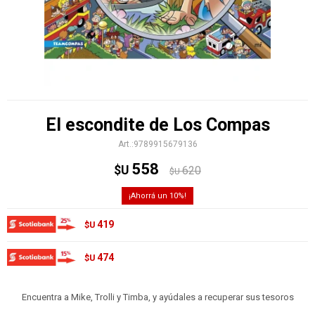
El escondite de Los Compas
9789915679136
558
$U
620
$U
10
419
$U
474
$U
Encuentra a Mike, Trolli y Timba, y ayúdales a recuperar sus tesoros