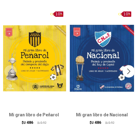
Mi gran libro de Peñarol
Mi gran libro de Nacional
486
486
$U
540
$U
540
$U
$U