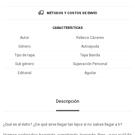
MÉTODOS Y COSTOS DE ENVÍO
CARACTERÍSTICAS
Autor
Rebeca Cáceres
Género
Autoayuda
Tipo de tapa
Tapa blanda
Sub género
Superación Personal
Editorial
Aguilar
Descripción
¿Qué es el éxito? ¿De qué sirve llegar tan lejos si no sabes llegar a ti?
Vivimos acelerados: haciendo, cumpliendo, logrando. Pero, ¿para qué? En