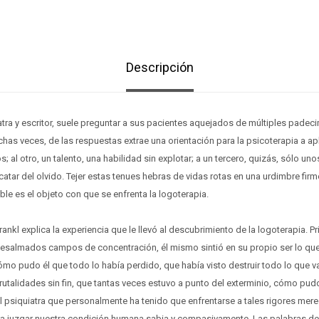
Descripción
iatra y escritor, suele preguntar a sus pacientes aquejados de múltiples padec
has veces, de las respuestas extrae una orientación para la psicoterapia a aplic
jos; al otro, un talento, una habilidad sin explotar; a un tercero, quizás, sólo 
atar del olvido. Tejer estas tenues hebras de vidas rotas en una urdimbre firm
ble es el objeto con que se enfrenta la logoterapia.
Frankl explica la experiencia que le llevó al descubrimiento de la logoterapia. P
esalmados campos de concentración, él mismo sintió en su propio ser lo que
mo pudo él que todo lo había perdido, que había visto destruir todo lo que va
rutalidades sin fin, que tantas veces estuvo a punto del exterminio, cómo pud
 El psiquiatra que personalmente ha tenido que enfrentarse a tales rigores mer
a juzgar nuestra condición humana sabia y compasivamente. Las palabras del