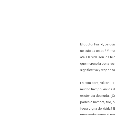
El doctor Frankl, psiqu
se suicida usted? Y muc
ata a la vida son los hi
que merece la pena resc
significativa y responsa
En esta obra, Viktor E. 
mucho tiempo, en los d
existencia desnuda. ¿Có
padeció hambre, frío, b
fuera digna de vivirla?
pues nadie como él par