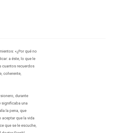
imientos: «¿Por qué no
ar: a éste, lo que le
unos cuantos recuerdos
e, coherente,
risionero, durante
 significaba una
lía la pena, que
o aceptar que la vida
ece que se le escuche,
 doctor Frankl