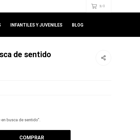
0
$U
S
INFANTILES Y JUVENILES
BLOG
sca de sentido
 en busca de sentido".
COMPRAR