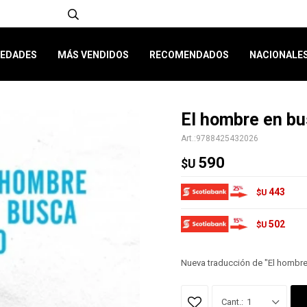
EDADES
MÁS VENDIDOS
RECOMENDADOS
NACIONALE
El hombre en bu
9788425432026
590
$U
443
$U
502
$U
Nueva traducción de "El hombre
1