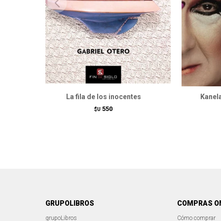
La fila de los inocentes
Kanela
550
$U
GRUPOLIBROS
COMPRAS O
grupoLibros
Cómo comprar