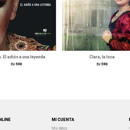
. El adiós a una leyenda
Clara, la loca
590
590
$U
$U
NLINE
MI CUENTA
Mis datos