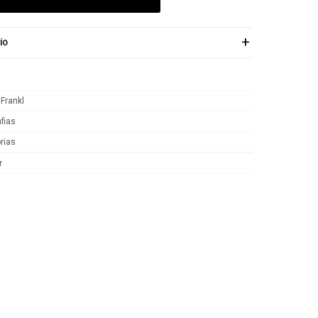
ÍO
 Frankl
fias
rias
r