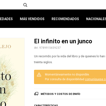
EDADES
MÁS VENDIDOS
RECOMENDADOS
NACIONALE
El infinito en un junco
9789915659237
Un recorrido por la vida del libro y de quienes lo ha
treinta siglos.
Momentáneamente no disponible.
Por consulta de disponibilidad
comuníquese c
MÉTODOS Y COSTOS DE ENVÍO
CARACTERÍSTICAS