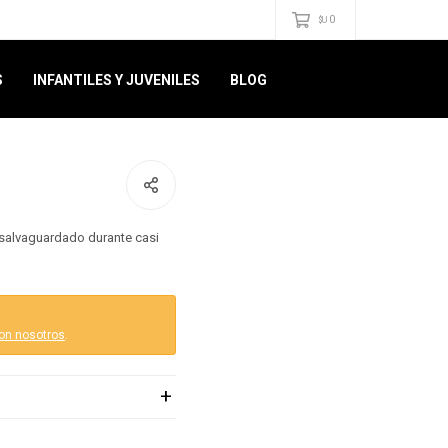
0
$U
S
INFANTILES Y JUVENILES
BLOG
n salvaguardado durante casi
on nosotros
.