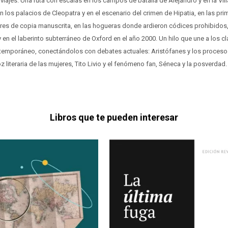
viajes. Una ruta con escalas en los campos de batalla de Alejandro y en la Vill
 los palacios de Cleopatra y en el escenario del crimen de Hipatia, en las prim
eres de copia manuscrita, en las hogueras donde ardieron códices prohibidos, 
y en el laberinto subterráneo de Oxford en el año 2000. Un hilo que une a los c
emporáneo, conectándolos con debates actuales: Aristófanes y los procesos
z literaria de las mujeres, Tito Livio y el fenómeno fan, Séneca y la posverdad.
Libros que te pueden interesar