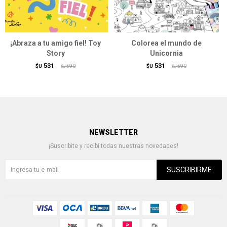
¡Abraza a tu amigo fiel! Toy
Colorea el mundo de
Story
Unicornia
531
531
$U
590
$U
590
$U
$U
NEWSLETTER
¡Suscribite y recibí todas nuestras novedades!
SUSCRIBIRME