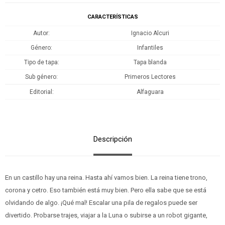
CARACTERÍSTICAS
Autor
Ignacio Alcuri
Género
Infantiles
Tipo de tapa
Tapa blanda
Sub género
Primeros Lectores
Editorial
Alfaguara
Descripción
En un castillo hay una reina. Hasta ahí vamos bien. La reina tiene trono,
corona y cetro. Eso también está muy bien. Pero ella sabe que se está
olvidando de algo. ¡Qué mal! Escalar una pila de regalos puede ser
divertido. Probarse trajes, viajar a la Luna o subirse a un robot gigante,