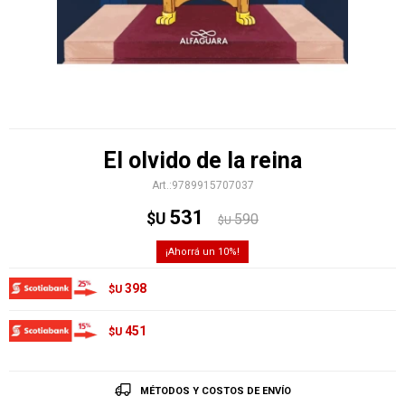
El olvido de la reina
9789915707037
531
$U
590
$U
10
398
$U
451
$U
MÉTODOS Y COSTOS DE ENVÍO