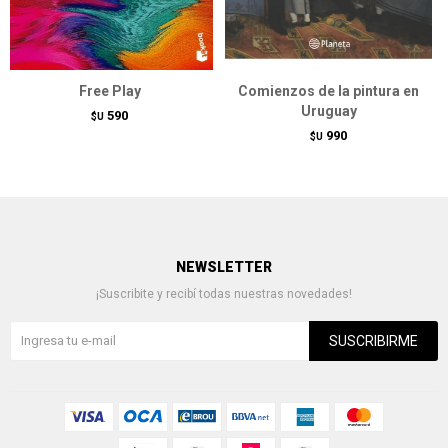
Free Play
Comienzos de la pintura en
Uruguay
590
$U
990
$U
NEWSLETTER
¡Suscribite y recibí todas nuestras novedades!
SUSCRIBIRME